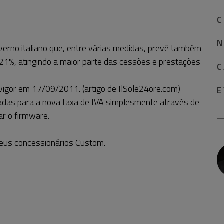
C
N
erno italiano que, entre várias medidas, prevê também
 21%, atingindo a maior parte das cessões e prestações
C
vigor em 17/09/2011. (artigo de IlSole24ore.com)
E
das para a nova taxa de IVA simplesmente através de
r o firmware.
seus concessionários Custom.