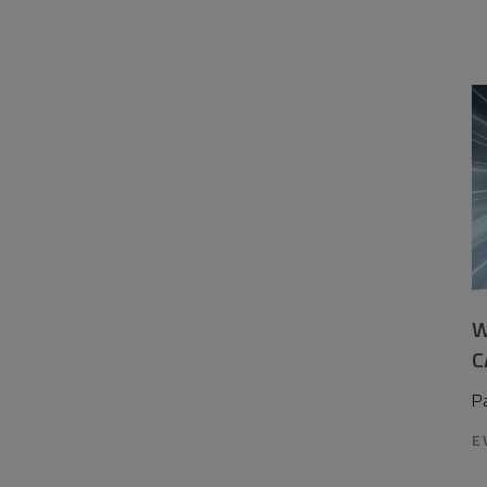
W
C
P
E