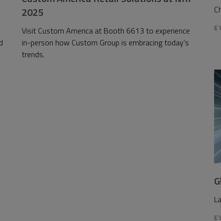
Ch
2025
E
Visit Custom America at Booth 6613 to experience
d
in-person how Custom Group is embracing today’s
trends.
G
L
E