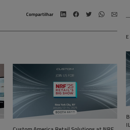
Compartilhar
E
B
I
Custom America Retail Solutions at NRF