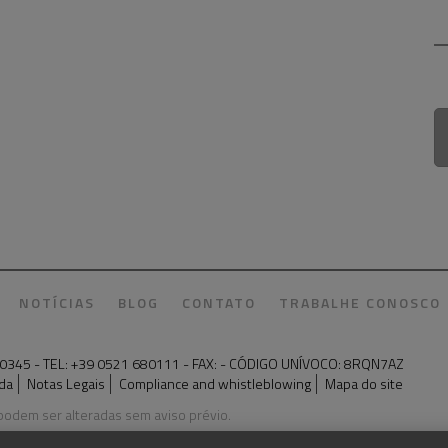
NOTÍCIAS
BLOG
CONTATO
TRABALHE CONOSCO
98250345 - TEL: +39 0521 680111 - FAX: - CÓDIGO UNÍVOCO: 8RQN7AZ
da
Notas Legais
Compliance and whistleblowing
Mapa do site
 podem ser alteradas sem aviso prévio.