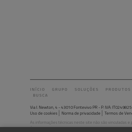
INÍCIO
GRUPO
SOLUÇÕES
PRODUTOS
BUSCA
Via I. Newton, 4 - 43010 Fontevivo PR - P. IVA: IT024
Uso de cookies
Norma de privacidade
Termos de Ven
As informações técnicas neste site não são vinculadas e
Última atualização: 03 agosto 2026