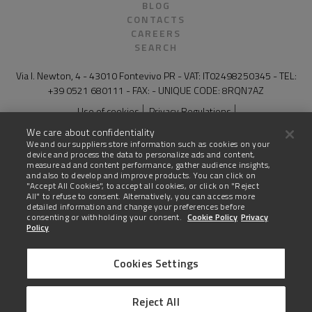
BLOG
CONTACTS
CAREERS
SEARCH
Via I. Newton, 4 - 43010 Fontevivo PR - VAT: IT02498250345 - TEL:
+39 0521 680111 - FAX: - UNIQUE CODE: 8RQN7AZ
Use of cookies
Privacy Regulations
General Conditions of Sale for Products and Services
Legal notes
We care about confidentiality
Compliance and whistleblowing
Site map
We and our suppliers store information such as cookies on your
device and process the data to personalize ads and content,
The technical data on this website are not binding and may be
measure ad and content performance, gather audience insights,
changed without advanced notice.
and also to develop and improve products. You can click on
"Accept All Cookies", to accept all cookies, or click on "Reject
All" to refuse to consent. Alternatively, you can access more
Last update: 03 August 2026
detailed information and change your preferences before
consenting or withholding your consent.
Cookie Policy
Privacy
Policy
Cookies Settings
United States
Reject All
AMERICAN ENGLISH